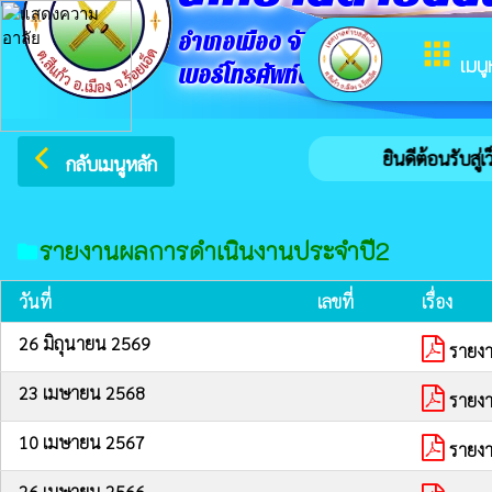
อำเภอเมือง จังหวัดร้อยเอ็ด
apps
เมนู
เบอร์โทรศัพท์ติดต่อ 043654722
arrow_back_ios
ยินดีต้อนรับสู่
กลับเมนูหลัก
รายงานผลการดำเนินงานประจำปี2
folder
วันที่
เลขที่
เรื่อง
26 มิถุนายน 2569
รายง
23 เมษายน 2568
รายง
10 เมษายน 2567
รายง
26 เมษายน 2566