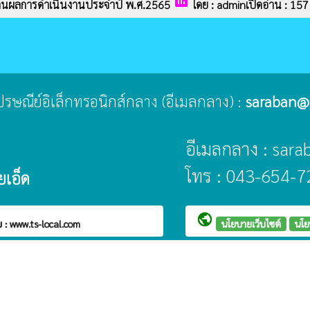
poll
านผลการดำเนินงานประจำปี พ.ศ.2565
โดย : adminเปิดอ่าน : 157
่ไปรษณีย์อิเล็กทรอนิกส์กลาง (อีเมลกลาง) :
saraban@s
อีเมลกลาง : sar
โทร : 043-654-7
ยเอ็ด
public
 :
www.ts-local.com
นโยบายเว็บไซต์
นโย