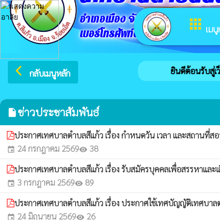
อำเภอเมือง จังหวัดร้อยเอ็ด
apps
เมนู
เบอร์โทรศัพท์ติดต่อ 043654722
arrow_back_ios
ยินดีต้อนรับสู่เ
กลับเมนูหลัก
ข่าวประชาสัมพันธ์
insert_drive_file
ประกาศเทศบาลตำบลสีแก้ว เรื่อง กำหนดวัน เวลา และสถานที่สอ
24 กรกฎาคม 2569
38
event
visibility
ประกาศเทศบาลตำบลสีแก้ว เรื่อง รับสมัครบุคคลเพื่อสรรหาและเ
3 กรกฎาคม 2569
89
event
visibility
ประกาศเทศบาลตำบลสีแก้ว เรื่อง ประกาศใช้เทศบัญญัติเทศบาล
24 มิถุนายน 2569
26
event
visibility