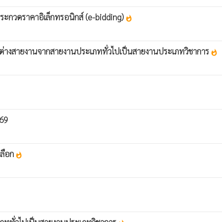
ระกวดราคาอิเล็กทรอนิกส์ (e-bidding)
whatshot
แหน่งต่างสายงานจากสายงานประเภททั่วไปเป็นสายงานประเภทวิชาการ
whatshot
569
เลือก
whatshot