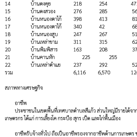
14	             บ้านดงคุย 	                218	             254	               472	           235

15	             บ้านดงสวอง	        276	             285	                561	           175

16	             บ้านหนองตาไก้	        398	             413	                811	           204

17	             บ้านหนองตาไก้   	340	             42	                682	           183

18	             บ้านหนองสูบ	        247	             267	                514	           180

19	             บ้านเหล่าขาม	        311	             315	                626	           193

20	             บ้านพิมพิสาร	        163	             208	                371	           135

21	             บ้านคานหัก	               225	             255	                480	           152

22	             บ้านเหล่าตำแย	        237	             292	                529	           139

รวม	                                                6,116	    6,570	               12686	  4,027

สภาพทางเศรษฐกิจ

        อาชีพ

        ประชาชนในเขตพื้นที่เทศบาลตำบลสีแก้ว ส่วนใหญ่มีรายได้จากการประกอบอาชีพเกษตรกรรมเป็นหลัก ได้แก่ การทำนา โดยจะทำนาข้าวเหนียว เพื่อการบริโภคเป็นส่วนใหญ่ ด้านการเลี้ยงสัตว์ที่ทำรายได้ให้
เกษตรกร ได้แก่ การเลี้ยงโค กระบือ สุกร เป็ด และไก่พื้นเมือง

        อาชีพรับจ้างทั่วไป ถือเป็นอาชีพรองจากอาชีพด้านการเกษตร ชาวบ้านส่วนใหญ่เดินทางไปรับจ้างทำนาทั่วไปที่กรุงเทพมหานครทำให้มีรายได้ดีพอสมควร ส่วนแม่บ้านก็เย็บพรมเช็ดเท้า เพื่อหารายได้จุนเจือ