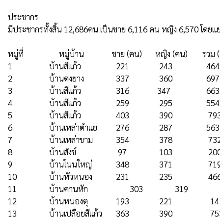
ประชากร

มีประชากรทั้งสิ้น 12,686คน เป็นชาย 6,116 คน หญิง 6,570 โดยแ
หมู่ที่	          หมู่บ้าน	             ชาย (คน)	   หญิง (คน)	   รวม (คน)   หลังคาเรือน

1	             บ้านสีแก้ว	               221	             243	             464	           147

2	             บ้านดงยาง	               337	             360	             697	           278

3	             บ้านสีแก้ว	               316	            347	             663	           205

4	             บ้านสีแก้ว	               259	             295	             554	           166

5	             บ้านสีแก้ว	               403	             390	              793	           265

6	             บ้านเหล่าตำแย	       276	             287	             563	           147

7	             บ้านเหล่าขาม	       354	             378	              732	           238

8	             บ้านสังข์ 	                97	             103	              200	            62

9	             บ้านโนนใหญ่	       348	             371	              719	           196

10	             บ้านหัวหนอง 	       231	             235	              466	           128

11	             บ้านคานหัก	              303	             319	               622	           221

12	             บ้านหนองตุ 	       193	             221	               14	           108

13	             บ้านเปลือยสีแก้ว       363	             390	               753	           270
