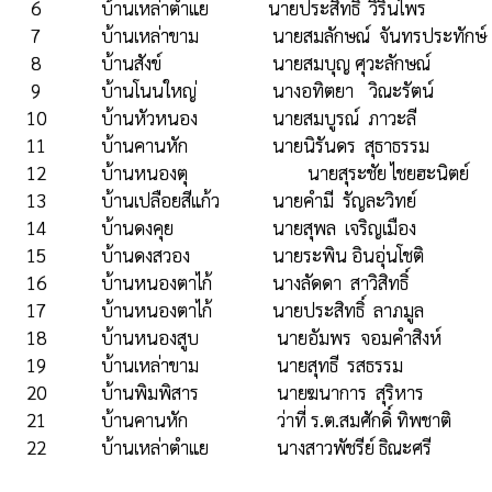
   6	           บ้านเหล่าตำแย	         นายประสิทธิ์  วิรินไพร	                080-2540586

   7	           บ้านเหล่าขาม	          นายสมลักษณ์  จันทรประทักษ์	081-9759311

   8	           บ้านสังข์ 	                  นายสมบุญ ศุวะลักษณ์	                084-7423318

   9	           บ้านโนนใหญ่	          นางอทิตยา 	วิณะรัตน์                   086-8890454

  10	           บ้านหัวหนอง 	          นายสมบูรณ์  ภาวะลี	                 087-2149940

  11	           บ้านคานหัก	                  นายนิรันดร  สุธาธรรม	                 083-0865801

  12	           บ้านหนองตุ 	                  นายสุระชัย ไชยฮะนิตย์	                  086-4896130

  13	           บ้านเปลือยสีแก้ว	          นายคำมี  รัญละวิทย์	                  093-0914460

  14	           บ้านดงคุย 	                  นายสุพล  เจริญเมือง	                  062-1811039

  15	           บ้านดงสวอง	                  นายระพิน อินอุ่นโชติ	                   093-4953606

  16	           บ้านหนองตาไก้	          นางลัดดา  สาวิสิทธิ์	                  081-9655800

  17	           บ้านหนองตาไก้ 	          นายประสิทธิ์  ลาภมูล	                  088-5958045

  18	           บ้านหนองสูบ	           นายอัมพร  จอมคำสิงห์	                 098-8907994

  19	           บ้านเหล่าขาม	           นายสุทธี  รสธรรม	                           080-4046059

  20	           บ้านพิมพิสาร	           นายฆนาการ  สุริหาร	                   089-2750932

  21	           บ้านคานหัก	                   ว่าที่ ร.ต.สมศักดิ์ ทิพชาติ	           089-0367224

  22	           บ้านเหล่าตำแย	           นางสาวพัชรีย์ ธิณะศรี	                   090-8385813
