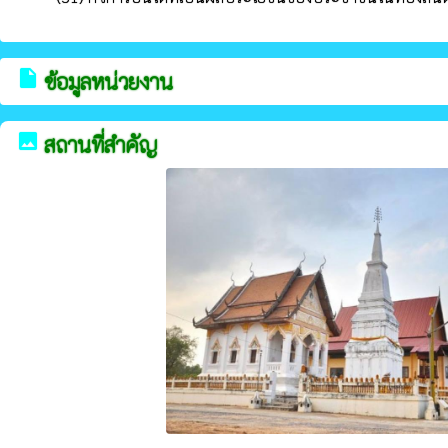
insert_drive_file
ข้อมูลหน่วยงาน
image
สถานที่สำคัญ