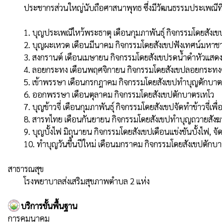
        ประชากรส่วนใหญ่นับถือศาสนาพุทธ ซึ่งมีวัฒนธรรมประเพณีที่สำคัญเรียงลำดับความสำคัญมากที่สุดไปหาน้อยที่สุด ดังนี้

        1. บุญประเพณีไหว้พระธาตุ เดือนกุมภาพันธุ์ กิจกรรมโดยสังเขปทำบุญตักบาตร ,แห่พระบรมสารีริกธาตุ, บวชชีพรหมณ์

        2. บุญผะเหวด เดือนมีนาคม กิจกรรมโดยสังเขปฟังเทศน์มหาชาติ

        3. สงกรานต์ เดือนเมษายน กิจกรรมโดยสังเขปรดน้ำดำหัวแสดงมุทิตาจิตต่อผู้สูงอายุ , เล่นสาดน้ำ

        4. ลอยกระทง เดือนพฤศจิกายน กิจกรรมโดยสังเขปลอยกระทงตามแหล่งน้ำสาธารณะของหมู่บ้าน

        5. เข้าพรรษา เดือนกรกฎาคม กิจกรรมโดยสังเขปทำบุญตักบาตร , ขับร้องสารภัญญ์

        6. ออกพรรษา เดือนตุลาคม กิจกรรมโดยสังเขปตักบาตรเทโว

        7. บุญข้าวจี่ เดือนกุมภาพันธุ์ กิจกรรมโดยสังเขปจัดทำข้าวจี่เพื่อไปทำบุญที่วัด

        8. สารทไทย เดือนกันยายน กิจกรรมโดยสังเขปทำบุญถวายสังฆทานกับญาติผู้ล่วงลับไปแล้ว

        9. บุญบั้งไฟ มิถุนายน กิจกรรมโดยสังเขปเดือนแข่งขันบั้งไฟ, จัดขบวนแห่บูชาพระยาแถน

        10. ทำบุญวันขึ้นปีใหม่ เดือนมกราคม กิจกรรมโดยสังเขปตักบาตรทำอาหารถวายวัด

สาธารณสุข

        โรงพยาบาลส่งเสริมสุขภาพตำบล 2 แห่ง
บริการขั้นพื้นฐาน
การคมนาคม
