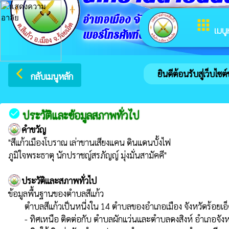
อำเภอเมือง จังหวัดร้อยเอ็ด
apps
เมนู
เบอร์โทรศัพท์ติดต่อ 043654722
arrow_back_ios
ยินดีต้อนรับสู่เว็บไซต์ขอ
กลับเมนูหลัก
check_circle
ประวัติและข้อมูลสภาพทั่วไป
คำขวัญ
"สีแก้วเมืองโบราณ เล่าขานเสียงแคน ดินแดนบั้งไฟ

ภูมิใจพระธาตุ นักปราชญ์สรภัญญ์ มุ่งมั่นสามัคคี"
ประวัติและสภาพทั่วไป
ข้อมูลพื้นฐานของตำบลสีแก้ว

        ตำบลสีแก้วเป็นหนี่งใน 14 ตำบลของอำเภอเมือง จังหวัดร้อยเอ็ด ห่างจากที่ว่าการอำเภอเมืองร้อยเอ็ดไปทางทิศตะวันตกประมาณ 15กิโลเมตร และมีอาณาเขตติดต่อดังนี้

        - ทิศเหนือ ติดต่อกับ ตำบลผักแว่นและตำบลดงสิงห์ อำเภอจังหาร
