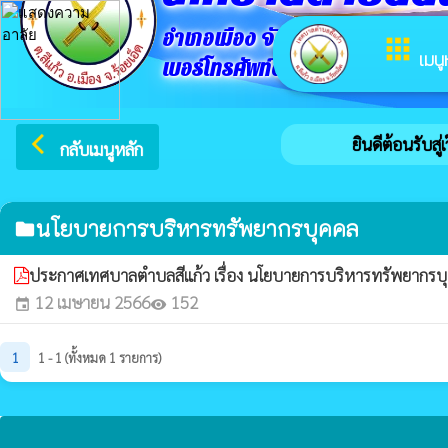
อำเภอเมือง จังหวัดร้อยเอ็ด
apps
เมนู
เบอร์โทรศัพท์ติดต่อ 043654722
arrow_back_ios
ยินดีต้อนรับสู่
กลับเมนูหลัก
นโยบายการบริหารทรัพยากรบุคคล
folder
ประกาศเทศบาลตำบลสีแก้ว เรื่อง นโยบายการบริหารทรัพยากร
12 เมษายน 2566
152
event
visibility
1
1 - 1 (ทั้งหมด 1 รายการ)